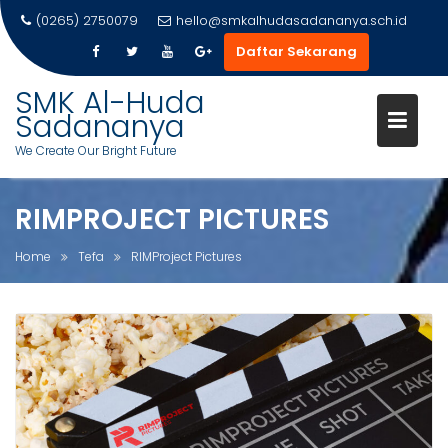
(0265) 2750079
hello@smkalhudasadananya.sch.id
Daftar Sekarang
Skip
SMK Al-Huda
to
Sadananya
content
We Create Our Bright Future
RIMPROJECT PICTURES
Home
Tefa
RIMProject Pictures