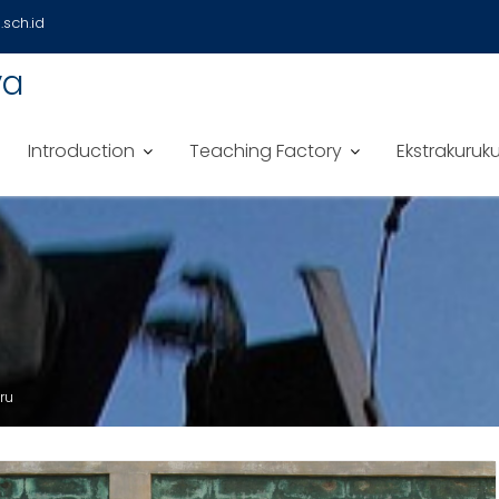
sch.id
ya
Introduction
Teaching Factory
Ekstrakuruku
ru