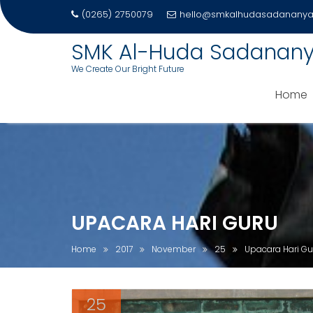
(0265) 2750079
hello@smkalhudasadananya.
SMK Al-Huda Sadanan
We Create Our Bright Future
Home
Skip
to
content
UPACARA HARI GURU
Home
2017
November
25
Upacara Hari Gu
25