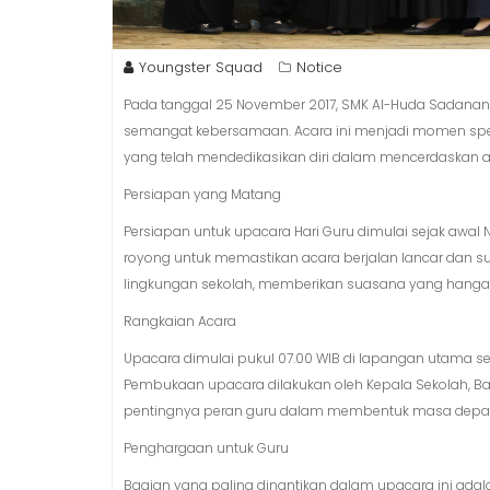
Youngster Squad
Notice
Pada tanggal 25 November 2017, SMK Al-Huda Sadana
semangat kebersamaan. Acara ini menjadi momen spe
yang telah mendedikasikan diri dalam mencerdaskan 
Persiapan yang Matang
Persiapan untuk upacara Hari Guru dimulai sejak awa
royong untuk memastikan acara berjalan lancar dan s
lingkungan sekolah, memberikan suasana yang hangat
Rangkaian Acara
Upacara dimulai pukul 07.00 WIB di lapangan utama sek
Pembukaan upacara dilakukan oleh Kepala Sekolah, Ba
pentingnya peran guru dalam membentuk masa depa
Penghargaan untuk Guru
Bagian yang paling dinantikan dalam upacara ini ada