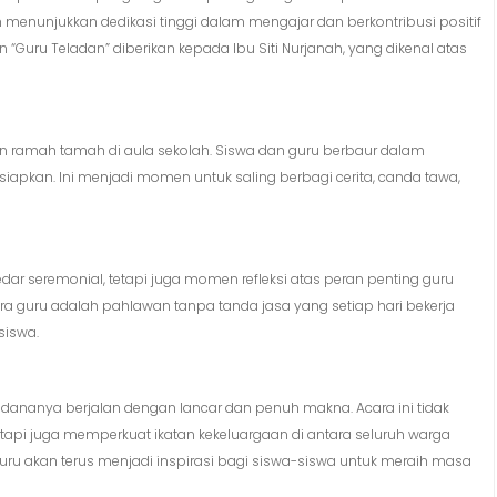
 menunjukkan dedikasi tinggi dalam mengajar dan berkontribusi positif
Guru Teladan” diberikan kepada Ibu Siti Nurjanah, yang dikenal atas
gan ramah tamah di aula sekolah. Siswa dan guru berbaur dalam
iapkan. Ini menjadi momen untuk saling berbagi cerita, canda tawa,
ar seremonial, tetapi juga momen refleksi atas peran penting guru
 guru adalah pahlawan tanpa tanda jasa yang setiap hari bekerja
siswa.
dananya berjalan dengan lancar dan penuh makna. Acara ini tidak
pi juga memperkuat ikatan kekeluargaan di antara seluruh warga
uru akan terus menjadi inspirasi bagi siswa-siswa untuk meraih masa